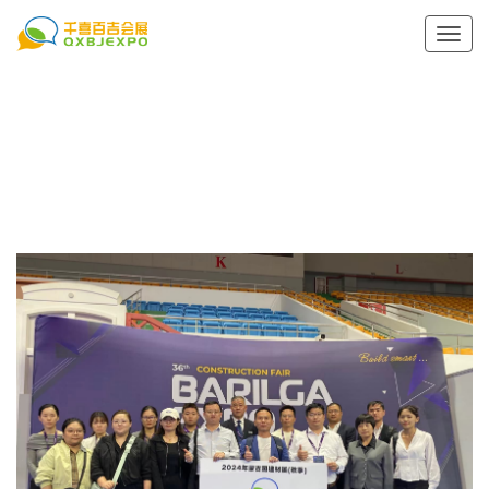
切
换
导
航